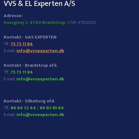
VVS & EL Experten A/S
​Adresse:
Energivej 2, 8740 Brædstrup
- CVR: 37520128
Kontakt -
GAS EXPERTEN
​Tlf.:
75 75 11 84
E-mail:
info@vvsexperten.dk
Kontakt - Brædstrup afd.
​Tlf.:
75 75 11 84
E-mail:
info@vvsexperten.dk
Kontakt - Silkeborg afd.
​Tlf.:
86 84 52 44
/
86 82 83 84
E-mail:
info@vvsexperten.dk