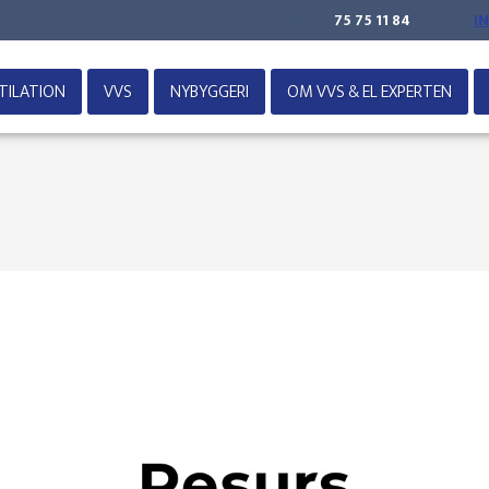
TELEFON:
75 75 11 84
| E-MAIL:
I
TILATION
VVS
NYBYGGERI
OM VVS & EL EXPERTEN