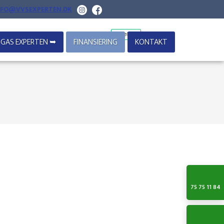
NFO@VVSEXPERTEN.DK
|
|
GAS EXPERTEN ➥
FINANSIERING
KONTAKT
75 75 11 84