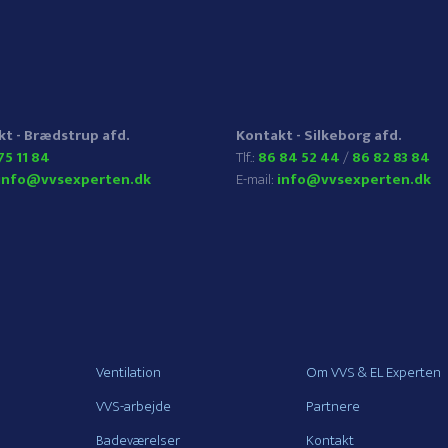
t - Brædstrup afd.
Kontakt - Silkeborg afd.
75 11 84
​Tlf.:
86 84 52 44
/
86 82 83 84
info@vvsexperten.dk
E-mail:
info@vvsexperten.dk
Ventilation
Om VVS & EL Experten
VVS-arbejde
Partnere
Badeværelser
Kontakt