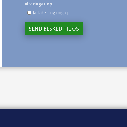
Bliv ringet op
Ja tak - ring mig op