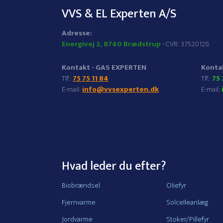
VVS & EL Experten A/S
​Adresse:
Energivej 2, 8740 Brædstrup
- CVR: 37520128
Kontakt -
GAS EXPERTEN
Kontak
​Tlf.:
75 75 11 84
​Tlf.:
75 
E-mail:
info@vvsexperten.dk
E-mail:
Hvad leder du efter?
Biobrændsel
Oliefyr
Fjernvarme
Solcelleanlæg
Jordvarme
Stoker/Pillefyr