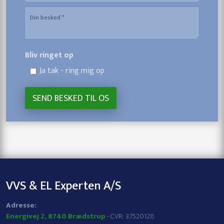
Bliv ringet op
Ja tak - ring mig op
VVS & EL Experten A/S
​Adresse:
Energivej 2, 8740 Brædstrup
- CVR: 37520128