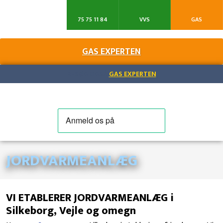
75 75 11 84
VVS
GAS
GAS EXPERTEN​
BESØG OGSÅ
GAS EXPERTEN
JORDVARMEANLÆG​
VI ETABLERER JORDVARMEANLÆG i
Silkeborg, Vejle og omegn