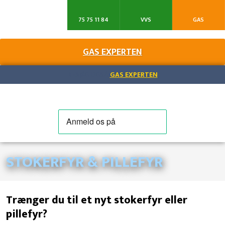
75 75 11 84
VVS
GAS
GAS EXPERTEN​
BESØG OGSÅ
GAS EXPERTEN
STOKERFYR & PILLEFYR​
Trænger du til et nyt stokerfyr eller
pillefyr?