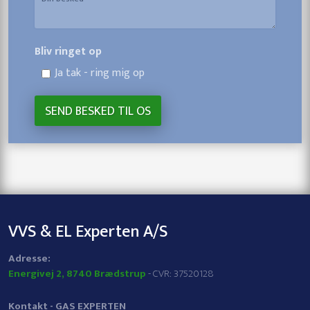
Bliv ringet op
Ja tak - ring mig op
VVS & EL Experten A/S
​Adresse:
Energivej 2, 8740 Brædstrup
- CVR: 37520128
Kontakt -
GAS EXPERTEN