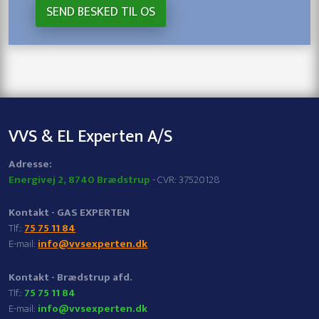
VVS & EL Experten A/S
​Adresse:
Energivej 2, 8740 Brædstrup
- CVR: 37520128
Kontakt -
GAS EXPERTEN
​Tlf.:
75 75 11 84
E-mail:
info@vvsexperten.dk
Kontakt - Brædstrup afd.
​Tlf.:
75 75 11 84
E-mail:
info@vvsexperten.dk