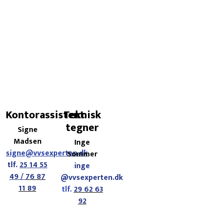
Kontorassistent
Teknisk
tegner​
Signe
Madsen​
Inge
signe@vvsexperten.dk
Sommer
tlf.
25 14 55
inge​
49 /
76 87
@vvsexperten.dk
11 89
tlf.
29 62 63
92