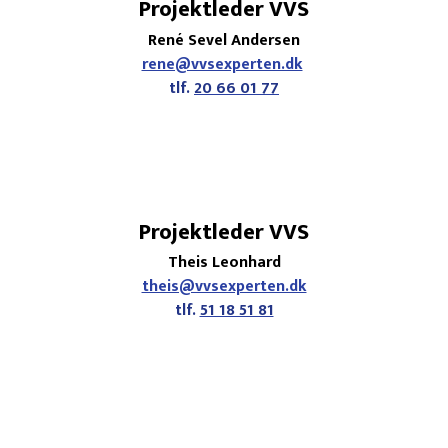
Projektleder VVS
René Sevel Andersen
rene@vvsexperten.dk
tlf.
20 66 01 77​
Projektleder VVS
Theis Leonhard
theis@vvsexperten.dk
tlf.
51 18 51 81