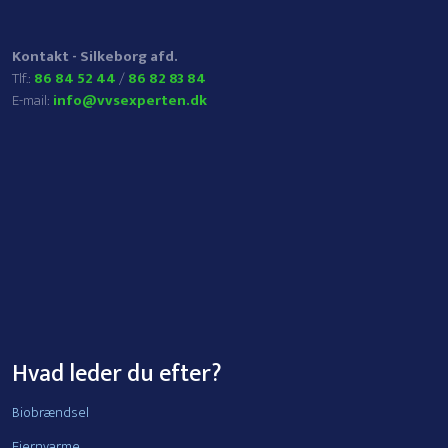
Kontakt - Silkeborg afd.
​Tlf.:
86 84 52 44
/
86 82 83 84
E-mail:
info@vvsexperten.dk
Hvad leder du efter?
Biobrændsel
Fjernvarme