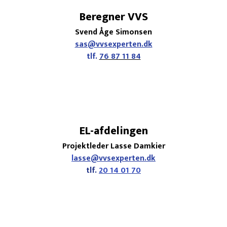
Beregner VVS
Svend Åge Simonsen
sas@vvsexperten.dk
tlf. ​
76 87 11 84
EL-afdelingen
Projektleder Lasse Damkier
l
asse@vvsexperten.dk
tlf.
20 14 01 70