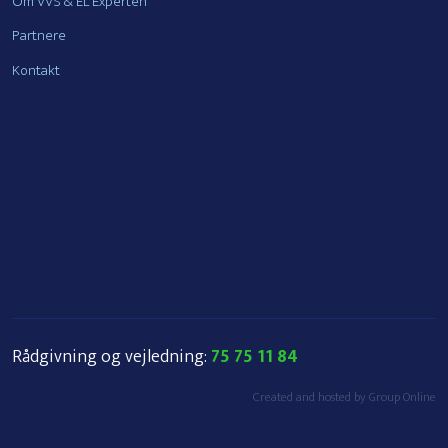
Om VVS & EL Experten
Partnere
Kontakt
Rådgivning og vejledning:
75 75 11 84
Created and hosted by Group Online