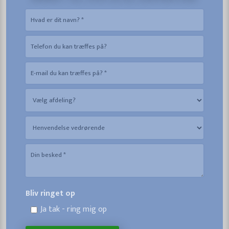
Bliv ringet op
Ja tak - ring mig op