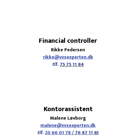
Financial controller
Rikke Pedersen
rikke@vvsexperten.dk
tlf.
75 75 11 84
Kontorassistent
Malene Løvborg
malene@vvsexperten.dk
tlf.
20 66 01 78
/
76 87 11 83