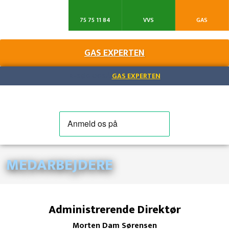
75 75 11 84
VVS
GAS
GAS EXPERTEN​
BESØG OGSÅ
GAS EXPERTEN
MEDARBEJDERE​
Administrerende Direktør
Morten Dam Sørensen